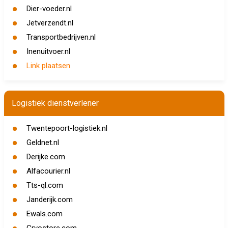
Dier-voeder.nl
Jetverzendt.nl
Transportbedrijven.nl
Inenuitvoer.nl
Link plaatsen
Logistiek dienstverlener
Twentepoort-logistiek.nl
Geldnet.nl
Derijke.com
Alfacourier.nl
Tts-ql.com
Janderijk.com
Ewals.com