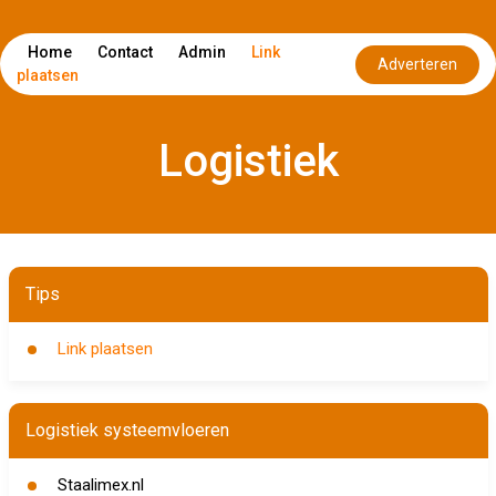
Home
Contact
Admin
Link
Adverteren
plaatsen
Logistiek
Tips
Link plaatsen
Logistiek systeemvloeren
Staalimex.nl